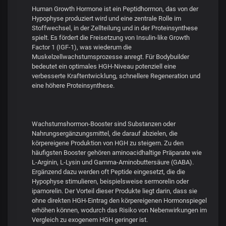
Human Growth Hormone ist ein Peptidhormon, das von der
Hypophyse produziert wird und eine zentrale Rolle im
Stoffwechsel, in der Zellteilung und in der Proteinsynthese
spielt. Es fördert die Freisetzung von Insulin-like Growth
Factor 1 (IGF-1), was wiederum die
Muskelzellwachstumsprozesse anregt. Für Bodybuilder
bedeutet ein optimales HGH-Niveau potenziell eine
verbesserte Kraftentwicklung, schnellere Regeneration und
eine höhere Proteinsynthese.
Wachstumshormon-Booster sind Substanzen oder
Nahrungsergänzungsmittel, die darauf abzielen, die
körpereigene Produktion von HGH zu steigern. Zu den
häufigsten Booster gehören aminoacidhaltige Präparate wie
L-Arginin, L-Lysin und Gamma-Aminobuttersäure (GABA).
Ergänzend dazu werden oft Peptide eingesetzt, die die
Hypophyse stimulieren, beispielsweise sermorelin oder
ipamorelin. Der Vorteil dieser Produkte liegt darin, dass sie
ohne direkten HGH-Eintrag den körpereigenen Hormonspiegel
erhöhen können, wodurch das Risiko von Nebenwirkungen im
Vergleich zu exogenem HGH geringer ist.