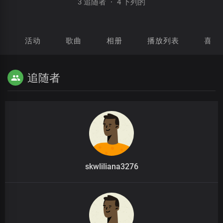
3 追随者
·
4 下列的
活动
歌曲
相册
播放列表
喜欢
追随者
skwliliana3276