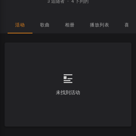
3 追随者
·
4 下列的
活动
歌曲
相册
播放列表
喜欢
未找到活动