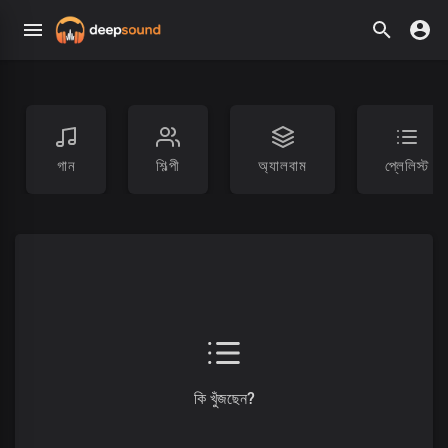
গান
শিল্পী
অ্যালবাম
প্লেলিস্ট
কি খুঁজছেন?