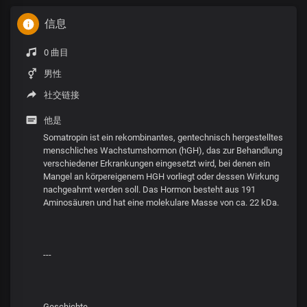
信息
0 曲目
男性
社交链接
他是
Somatropin ist ein rekombinantes, gentechnisch hergestelltes
menschliches Wachstumshormon (hGH), das zur Behandlung
verschiedener Erkrankungen eingesetzt wird, bei denen ein
Mangel an körpereigenem HGH vorliegt oder dessen Wirkung
nachgeahmt werden soll. Das Hormon besteht aus 191
Aminosäuren und hat eine molekulare Masse von ca. 22 kDa.
---
Geschichte