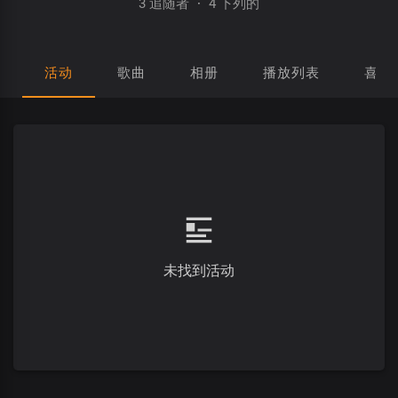
3 追随者
·
4 下列的
活动
歌曲
相册
播放列表
喜欢
未找到活动